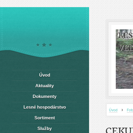
LE
VEĽ
Úvod
Aktuality
Dokumenty
Lesné hospodárstvo
›
Úvod
Fot
Sortiment
CEKU
Služby