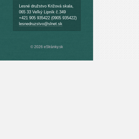
Lesné družstvo Križová skala,
065 33 Veľký Lipník č.349
+421 905 935422 (0905 935422)
lesnedruzstvo@slnet.sk
© 2026 eStránky.sk