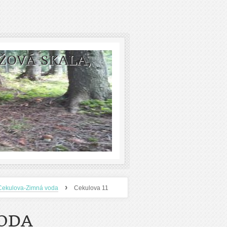
ŽOVÁ SKALA,
›
Cekulova-Zimná voda
Cekulova 11
ODA