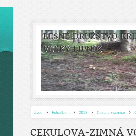
LESNÉ DRUŽSTVO KRI
VEĽKÝ LIPNÍK
›
›
›
›
Úvod
Fotoalbum
2018
Cesta a zvážnice
CEKULOVA-ZIMNÁ V