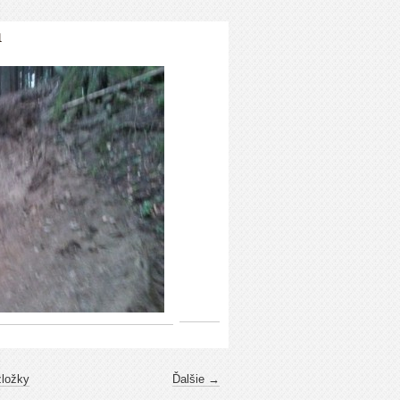
1
zložky
Ďalšie →