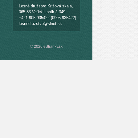
Lesné družstvo Križová skala,
065 33 Veľký Lipník č.349
+421 905 935422 (0905 935422)
lesnedruzstvo@slnet.sk
© 2026 eStránky.sk