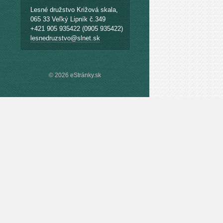
Lesné družstvo Križová skala,
065 33 Veľký Lipník č.349
+421 905 935422 (0905 935422)
lesnedruzstvo@slnet.sk
© 2026 eStránky.sk