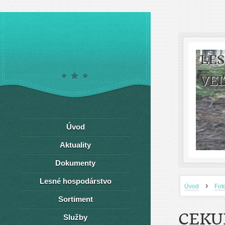
LE
VEĽ
Úvod
Aktuality
Dokumenty
Lesné hospodárstvo
›
Úvod
Fot
Sortiment
CEKU
Služby