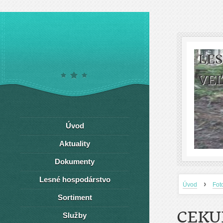
LE
VEĽ
Úvod
Aktuality
Dokumenty
Lesné hospodárstvo
›
Úvod
Fot
Sortiment
CEKU
Služby