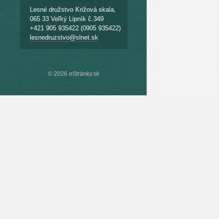
Lesné družstvo Križová skala,
065 33 Veľký Lipník č.349
+421 905 935422 (0905 935422)
lesnedruzstvo@slnet.sk
© 2026 eStránky.sk