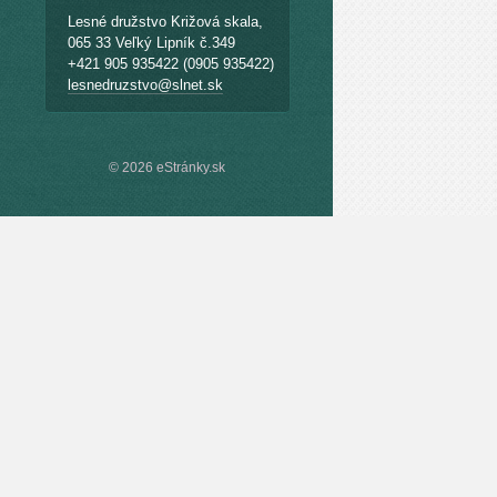
Lesné družstvo Križová skala,
065 33 Veľký Lipník č.349
+421 905 935422 (0905 935422)
lesnedruzstvo@slnet.sk
© 2026 eStránky.sk