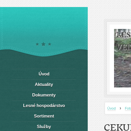
LE
VEĽ
Úvod
Aktuality
Dokumenty
Lesné hospodárstvo
›
Úvod
Fot
Sortiment
CEKU
Služby