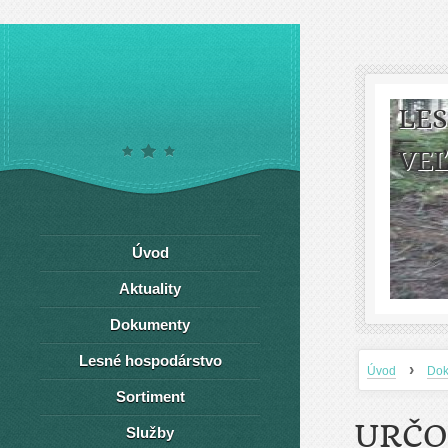
LE
VEĽ
Úvod
Aktuality
Dokumenty
Lesné hospodárstvo
›
Úvod
Dok
Sortiment
URČO
Služby