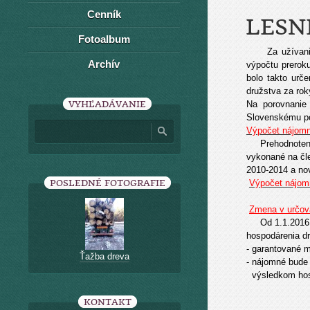
Cenník
LESN
Fotoalbum
Za užívanie l
Archív
výpočtu prerok
bolo takto urč
družstva za ro
VYHĽADÁVANIE
Na porovnanie
Slovenskému po
Výpočet nájomn
Prehodnotenie 
vykonané na čle
2010-2014 a no
POSLEDNÉ FOTOGRAFIE
Výpočet nájom
Zmena v určov
Od 1.1.2016 v
hospodárenia d
- garantované m
Ťažba dreva
- nájomné bude
výsledkom hosp
KONTAKT