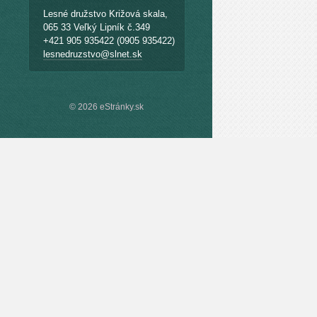
Lesné družstvo Križová skala,
065 33 Veľký Lipník č.349
+421 905 935422 (0905 935422)
lesnedruzstvo@slnet.sk
© 2026 eStránky.sk