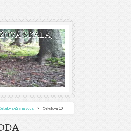
ŽOVÁ SKALA,
›
Cekulova-Zimná voda
Cekulova 10
ODA