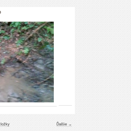
0
zložky
Ďalšie →