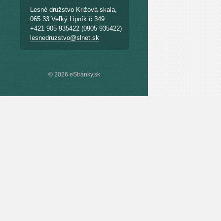
Lesné družstvo Križová skala,
065 33 Veľký Lipník č.349
+421 905 935422 (0905 935422)
lesnedruzstvo@slnet.sk
© 2026 eStránky.sk