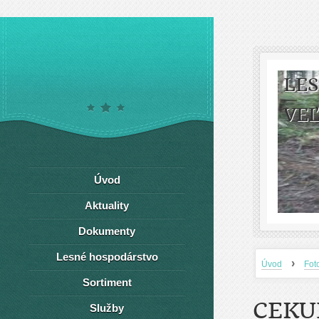
LE
VEĽ
Úvod
Aktuality
Dokumenty
Lesné hospodárstvo
›
Úvod
Fot
Sortiment
CEKU
Služby