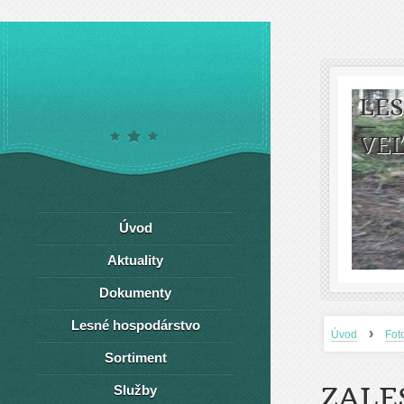
LE
VEĽ
Úvod
Aktuality
Dokumenty
Lesné hospodárstvo
›
Úvod
Fot
Sortiment
ZALE
Služby