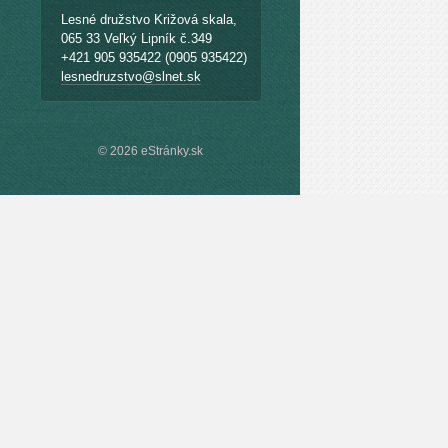
Lesné družstvo Križová skala,
065 33 Veľký Lipník č.349
+421 905 935422 (0905 935422)
lesnedruzstvo@slnet.sk
© 2026 eStránky.sk