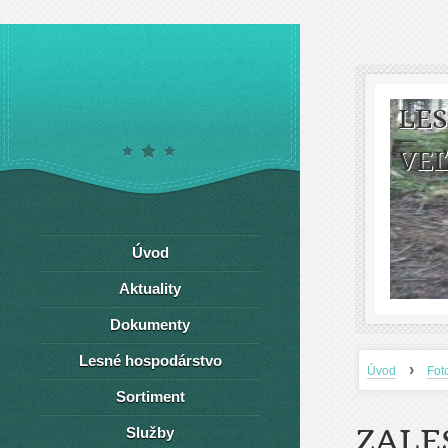
LE
VEĽ
Úvod
Aktuality
Dokumenty
Lesné hospodárstvo
›
Úvod
Fot
Sortiment
ZALE
Služby