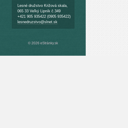
Lesné družstvo Križová skala,
065 33 Veľký Lipník č.349
+421 905 935422 (0905 935422)
lesnedruzstvo@slnet.sk
© 2026 eStránky.sk