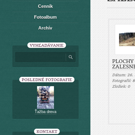
Cenník
Fotoalbum
Archív
VYHĽADÁVANIE
PLOCHY
ZALESN
Dátum:
26. 
POSLEDNÉ FOTOGRAFIE
Fotografií:
8
Zložiek:
0
Ťažba dreva
KONTAKT