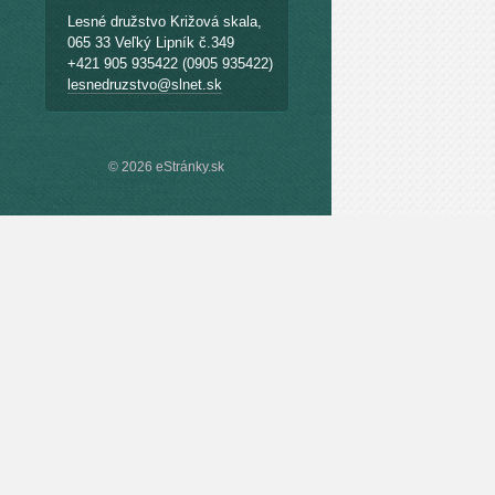
Lesné družstvo Križová skala,
065 33 Veľký Lipník č.349
+421 905 935422 (0905 935422)
lesnedruzstvo@slnet.sk
© 2026 eStránky.sk