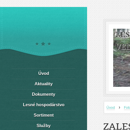
LE
VEĽ
Úvod
Aktuality
Dokumenty
Lesné hospodárstvo
›
Úvod
Fot
Sortiment
ZALE
Služby