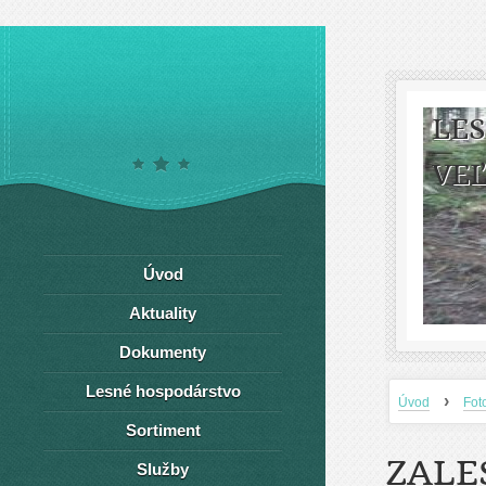
LE
VEĽ
Úvod
Aktuality
Dokumenty
Lesné hospodárstvo
›
Úvod
Fot
Sortiment
ZALE
Služby