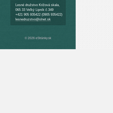
Lesné družstvo Križová skala,
065 33 Veľký Lipník č.349
+421 905 935422 (0905 935422)
lesnedruzstvo@slnet.sk
© 2026 eStránky.sk