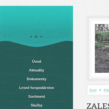
LE
VEĽ
Úvod
Aktuality
Dokumenty
Lesné hospodárstvo
›
Úvod
Fot
Sortiment
ZALE
Služby