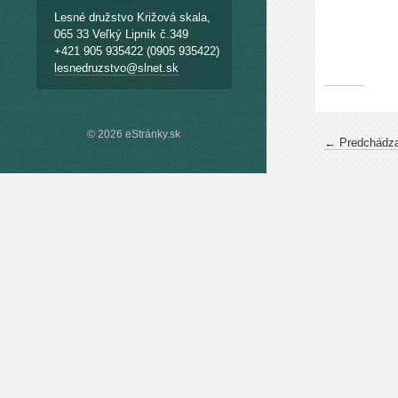
Lesné družstvo Križová skala,
065 33 Veľký Lipník č.349
+421 905 935422 (0905 935422)
lesnedruzstvo@slnet.sk
© 2026 eStránky.sk
← Predchádza