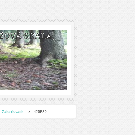
ŽOVÁ SKALA,
›
Zalesňovanie
425B30