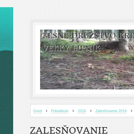
LESNÉ DRUŽSTVO KRI
VEĽKÝ LIPNÍK
›
›
›
›
Úvod
Fotoalbum
2016
Zalesňovanie 2016
ZALESŇOVANIE