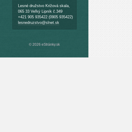
Lesné družstvo Križová skala,
065 33 Veľký Lipník č.349
+421 905 935422 (0905 935422)
lesnedruzstvo@slnet.sk
© 2026 eStránky.sk