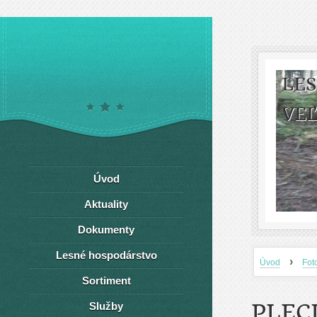
LE
VEĽ
Úvod
Aktuality
Dokumenty
Lesné hospodárstvo
›
Úvod
Fot
Sortiment
PLEC
Služby