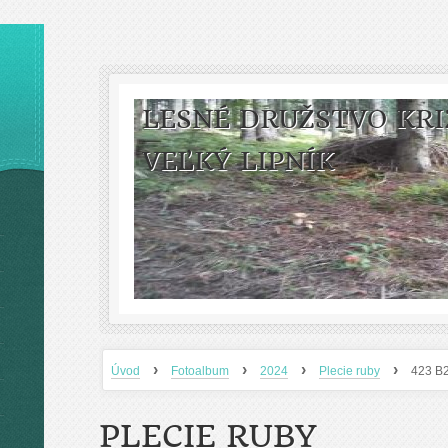
LESNÉ DRUŽSTVO KRI
VEĽKÝ LIPNÍK
›
›
›
›
Úvod
Fotoalbum
2024
Plecie ruby
423 B2
PLECIE RUBY