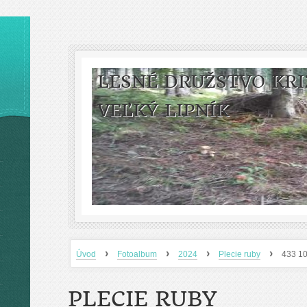
LESNÉ DRUŽSTVO KRI
VEĽKÝ LIPNÍK
›
›
›
›
Úvod
Fotoalbum
2024
Plecie ruby
433 10
PLECIE RUBY