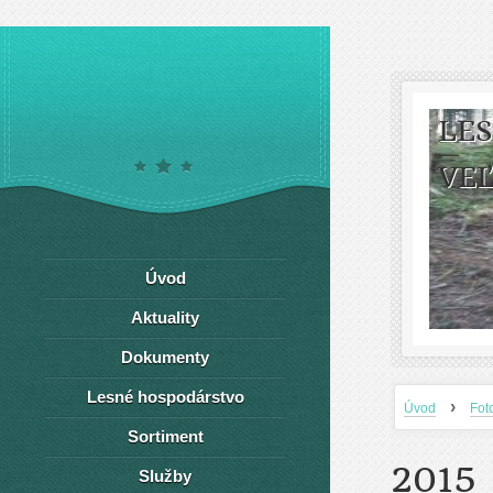
LE
VEĽ
Úvod
Aktuality
Dokumenty
Lesné hospodárstvo
›
Úvod
Fot
Sortiment
2015
Služby