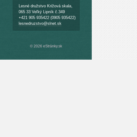
Lesné družstvo Križová skala,
065 33 Veľký Lipník č.349
+421 905 935422 (0905 935422)
lesnedruzstvo@slnet.sk
© 2026 eStránky.sk