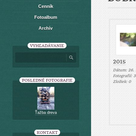
Cenník
Fotoalbum
Archív
VYHĽADÁVANIE
2015
Dátum:
26. 
Fotografií:
3
POSLEDNÉ FOTOGRAFIE
Zložiek:
0
Ťažba dreva
KONTAKT