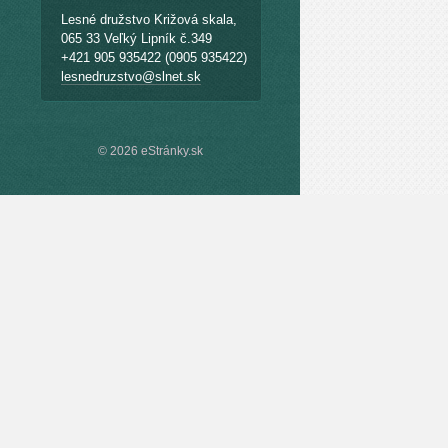
Lesné družstvo Križová skala,
065 33 Veľký Lipník č.349
+421 905 935422 (0905 935422)
lesnedruzstvo@slnet.sk
© 2026 eStránky.sk