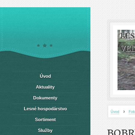
LE
VEĽ
Úvod
Aktuality
Dokumenty
Lesné hospodárstvo
›
Úvod
Fot
Sortiment
BOBR
Služby