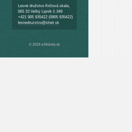
Lesné družstvo Križová skala,
065 33 Veľký Lipník č.349
+421 905 935422 (0905 935422)
lesnedruzstvo@slnet.sk
© 2026 eStránky.sk