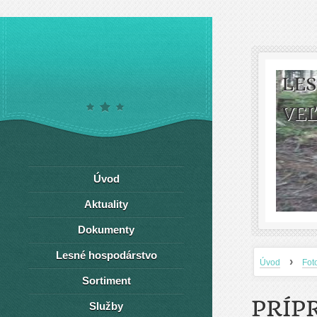
LE
VEĽ
Úvod
Aktuality
Dokumenty
Lesné hospodárstvo
›
Úvod
Fot
Sortiment
PRÍP
Služby