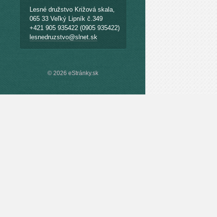
Lesné družstvo Križová skala,
065 33 Veľký Lipník č.349
+421 905 935422 (0905 935422)
lesnedruzstvo@slnet.sk
© 2026 eStránky.sk