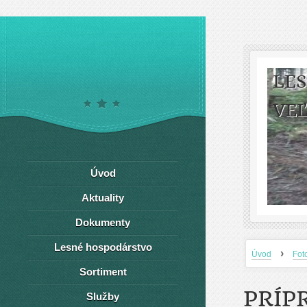
LE
VEĽ
Úvod
Aktuality
Dokumenty
Lesné hospodárstvo
›
Úvod
Fot
Sortiment
PRÍP
Služby