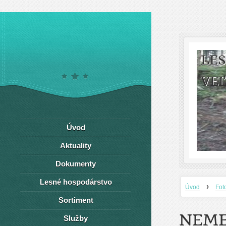
LE
VEĽ
Úvod
Aktuality
Dokumenty
Lesné hospodárstvo
›
Úvod
Fot
Sortiment
NEME
Služby