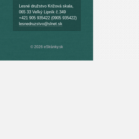
Lesné družstvo Križová skala,
065 33 Veľký Lipník č.349
+421 905 935422 (0905 935422)
lesnedruzstvo@slnet.sk
© 2026 eStránky.sk