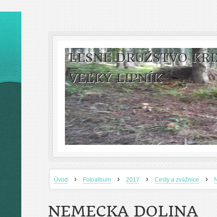
LESNÉ DRUŽSTVO KRI
VEĽKÝ LIPNÍK
›
›
›
›
Úvod
Fotoalbum
2017
Cesty a zvážnice
NEMECKA DOLINA