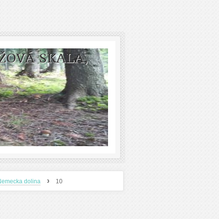
ŽOVÁ SKALA,
›
Nemecka dolina
10