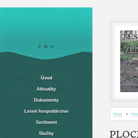
LE
VEĽ
Úvod
Aktuality
Dokumenty
Lesné hospodárstvo
›
Úvod
Fot
Sortiment
PLOC
Služby