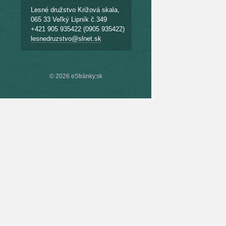
Lesné družstvo Križová skala,
065 33 Veľký Lipník č.349
+421 905 935422 (0905 935422)
lesnedruzstvo@slnet.sk
© 2026 eStránky.sk