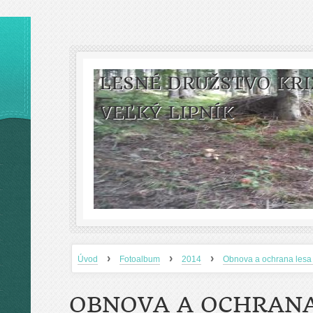
LESNÉ DRUŽSTVO KRI
VEĽKÝ LIPNÍK
›
›
›
Úvod
Fotoalbum
2014
Obnova a ochrana lesa
OBNOVA A OCHRANA