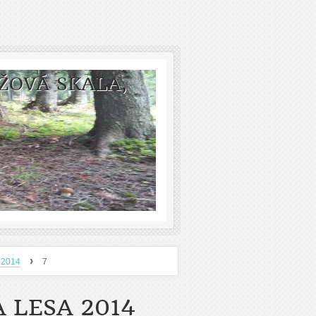
ŽOVÁ SKALA,
›
 2014
7
 LESA 2014