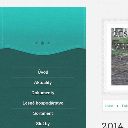
LE
VEĽ
Úvod
Aktuality
Dokumenty
Lesné hospodárstvo
›
Úvod
Fot
Sortiment
2014
Služby