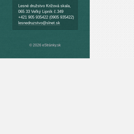
Lesné družstvo Križová skala,
065 33 Veľký Lipník č.349
+421 905 935422 (0905 935422)
lesnedruzstvo@slnet.sk
© 2026 eStránky.sk