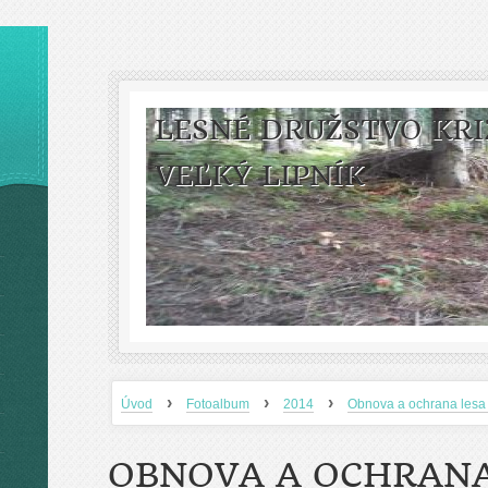
LESNÉ DRUŽSTVO KRI
VEĽKÝ LIPNÍK
›
›
›
Úvod
Fotoalbum
2014
Obnova a ochrana lesa
OBNOVA A OCHRANA