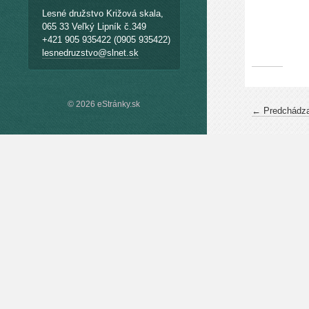
Lesné družstvo Križová skala,
065 33 Veľký Lipník č.349
+421 905 935422 (0905 935422)
lesnedruzstvo@slnet.sk
© 2026 eStránky.sk
← Predchádza