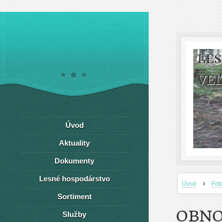
LE
VEĽ
Úvod
Aktuality
Dokumenty
Lesné hospodárstvo
›
Úvod
Fot
Sortiment
OBNO
Služby