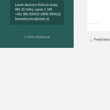
Lesné družstvo Križová skala,
065 33 Veľký Lipník č.349
+421 905 935422 (0905 935422)
lesnedruzstvo@slnet.sk
© 2026 eStránky.sk
← Predchádza