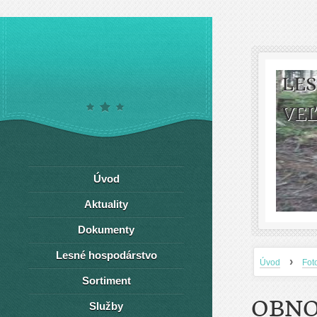
LE
VEĽ
Úvod
Aktuality
Dokumenty
Lesné hospodárstvo
›
Úvod
Fot
Sortiment
OBNO
Služby