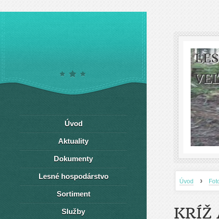
LE
VEĽ
Úvod
Aktuality
Dokumenty
Lesné hospodárstvo
›
Úvod
Fot
Sortiment
KRÍŽ 
Služby