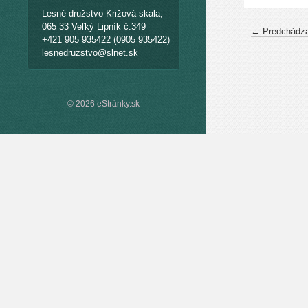
Lesné družstvo Križová skala,
065 33 Veľký Lipník č.349
← Predchádza
+421 905 935422 (0905 935422)
lesnedruzstvo@slnet.sk
© 2026 eStránky.sk