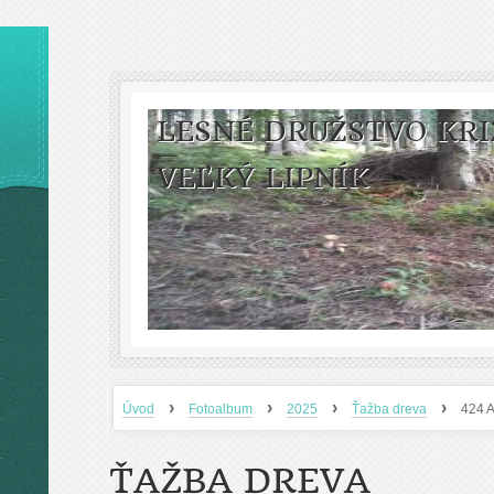
LESNÉ DRUŽSTVO KRI
VEĽKÝ LIPNÍK
›
›
›
›
Úvod
Fotoalbum
2025
Ťažba dreva
424 A
ŤAŽBA DREVA