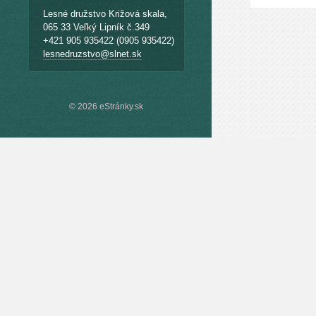
Lesné družstvo Križová skala,
065 33 Veľký Lipník č.349
+421 905 935422 (0905 935422)
lesnedruzstvo@slnet.sk
© 2026 eStránky.sk