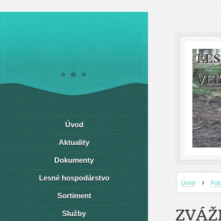
LE
VEĽ
Úvod
Aktuality
Dokumenty
Lesné hospodárstvo
›
Úvod
Fot
Sortiment
ZVÁŽ
Služby