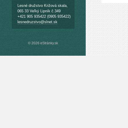
Lesné družstvo Križová skala,
065 33 Veľký Lipník č.349
+421 905 935422 (0905 935422)
lesnedruzstvo@slnet.sk
© 2026 eStránky.sk