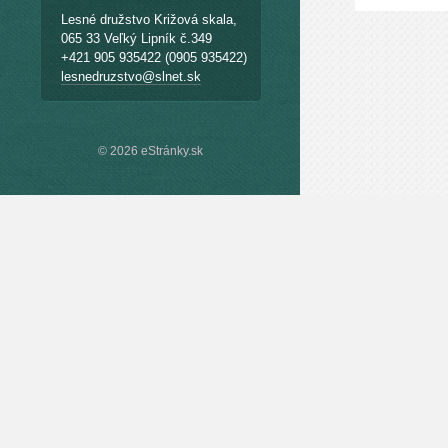
Lesné družstvo Križová skala,
065 33 Veľký Lipník č.349
+421 905 935422 (0905 935422)
lesnedruzstvo@slnet.sk
© 2026 eStránky.sk