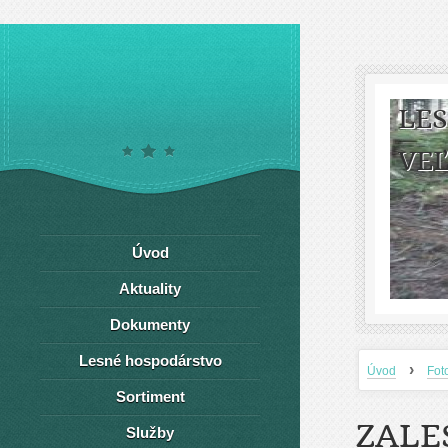
LE
VEĽ
Úvod
Aktuality
Dokumenty
Lesné hospodárstvo
›
Úvod
Fot
Sortiment
ZALE
Služby