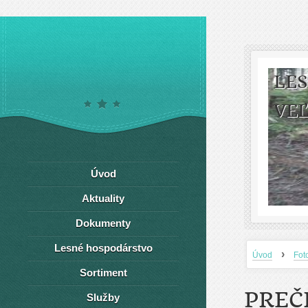
LE
VEĽ
Úvod
Aktuality
Dokumenty
Lesné hospodárstvo
›
Úvod
Fot
Sortiment
PREČ
Služby