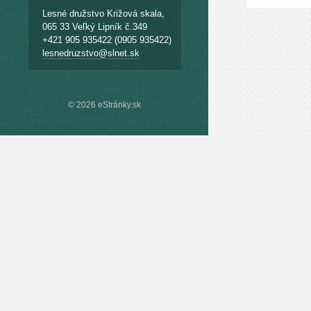
Lesné družstvo Križová skala,
065 33 Veľký Lipník č.349
+421 905 935422 (0905 935422)
lesnedruzstvo@slnet.sk
© 2026 eStránky.sk