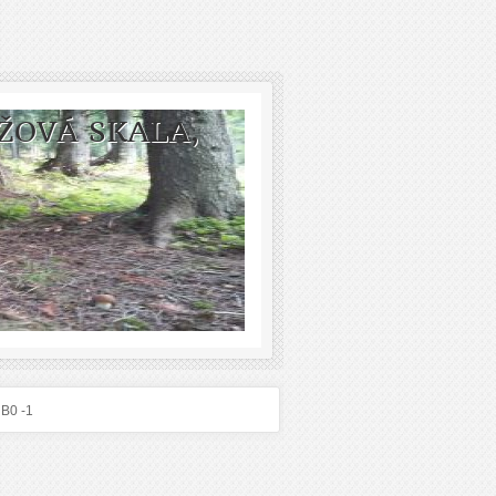
ŽOVÁ SKALA,
 B0 -1