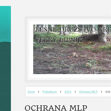
LESNÉ DRUŽSTVO KRI
VEĽKÝ LIPNÍK
›
›
›
›
Úvod
Fotoalbum
2024
Ochrana MLP
446
OCHRANA MLP