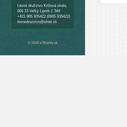
Lesné družstvo Križová skala,
065 33 Veľký Lipník č.349
+421 905 935422 (0905 935422)
lesnedruzstvo@slnet.sk
© 2026 eStránky.sk