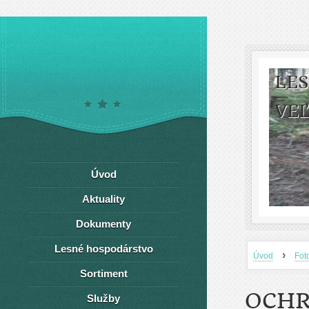
LE
VEĽ
Úvod
Aktuality
Dokumenty
Lesné hospodárstvo
›
Úvod
Fot
Sortiment
OCHR
Služby