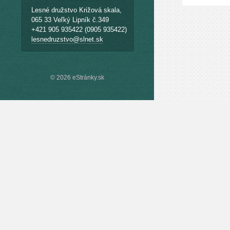
Lesné družstvo Križová skala,
065 33 Veľký Lipník č.349
+421 905 935422 (0905 935422)
lesnedruzstvo@slnet.sk
© 2026 eStránky.sk