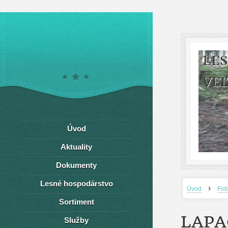
LE
VEĽ
Úvod
Aktuality
Dokumenty
Lesné hospodárstvo
›
Úvod
Fot
Sortiment
LAPA
Služby