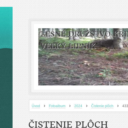
LESNÉ DRUŽSTVO KRI
VEĽKÝ LIPNÍK
›
›
›
›
Úvod
Fotoalbum
2024
Čistenie plôch
433
ČISTENIE PLÔCH