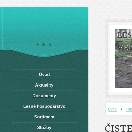
LE
VEĽ
Úvod
Aktuality
Dokumenty
Lesné hospodárstvo
›
Úvod
Fot
Sortiment
ČIST
Služby