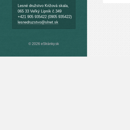
Lesné družstvo Križová skala,
065 33 Veľký Lipník č.349
+421 905 935422 (0905 935422)
lesnedruzstvo@slnet.sk
© 2026 eStránky.sk