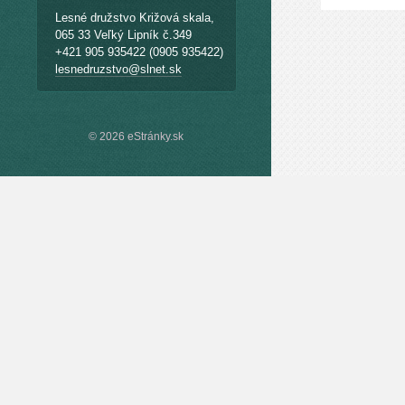
Lesné družstvo Križová skala,
065 33 Veľký Lipník č.349
+421 905 935422 (0905 935422)
lesnedruzstvo@slnet.sk
© 2026 eStránky.sk