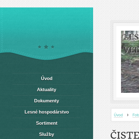
LE
VEĽ
Úvod
Aktuality
Dokumenty
Lesné hospodárstvo
›
Úvod
Fot
Sortiment
ČIST
Služby