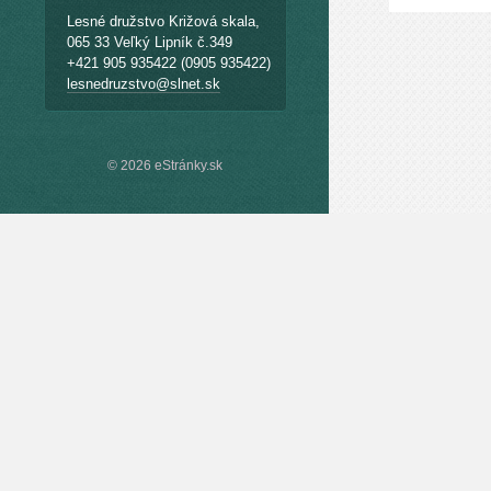
Lesné družstvo Križová skala,
065 33 Veľký Lipník č.349
+421 905 935422 (0905 935422)
lesnedruzstvo@slnet.sk
© 2026 eStránky.sk