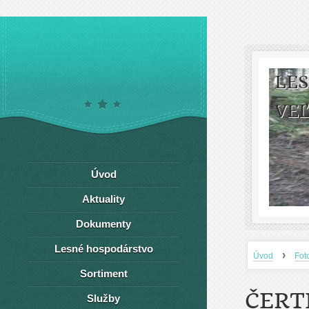
LE
VEĽ
Úvod
Aktuality
Dokumenty
Lesné hospodárstvo
›
Úvod
Fot
Sortiment
ČERT
Služby