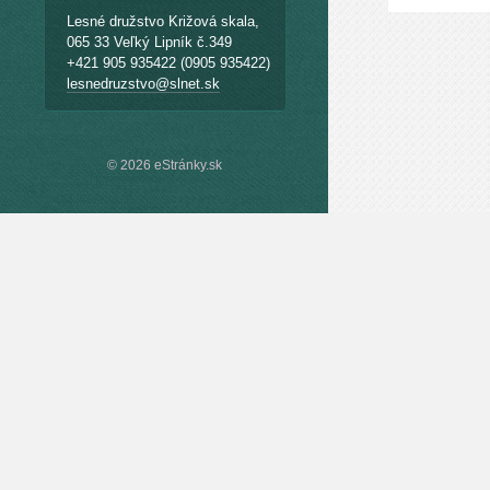
Lesné družstvo Križová skala,
065 33 Veľký Lipník č.349
+421 905 935422 (0905 935422)
lesnedruzstvo@slnet.sk
© 2026 eStránky.sk