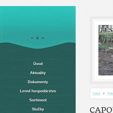
LE
VEĽ
Úvod
Aktuality
Dokumenty
Lesné hospodárstvo
›
Úvod
Fot
Sortiment
CAPO
Služby