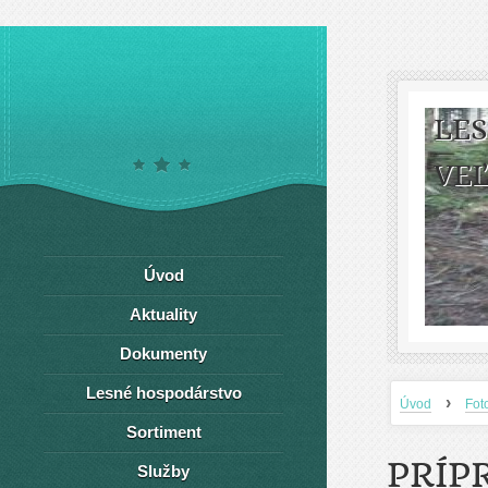
LE
VEĽ
Úvod
Aktuality
Dokumenty
Lesné hospodárstvo
›
Úvod
Fot
Sortiment
PRÍP
Služby