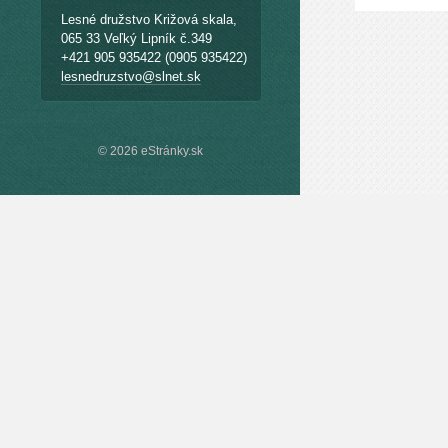
Lesné družstvo Križová skala,
065 33 Veľký Lipník č.349
+421 905 935422 (0905 935422)
lesnedruzstvo@slnet.sk
© 2026 eStránky.sk