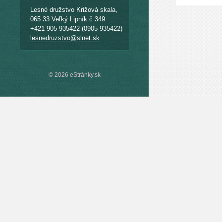
Lesné družstvo Križová skala,
065 33 Veľký Lipník č.349
+421 905 935422 (0905 935422)
lesnedruzstvo@slnet.sk
© 2026 eStránky.sk