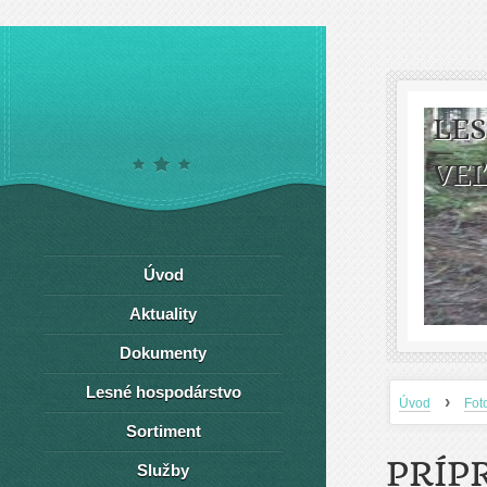
LE
VEĽ
Úvod
Aktuality
Dokumenty
Lesné hospodárstvo
›
Úvod
Fot
Sortiment
PRÍP
Služby