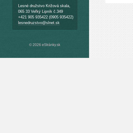
Lesné družstvo Križová skala,
065 33 Veľký Lipník č.349
+421 905 935422 (0905 935422)
lesnedruzstvo@slnet.sk
© 2026 eStránky.sk