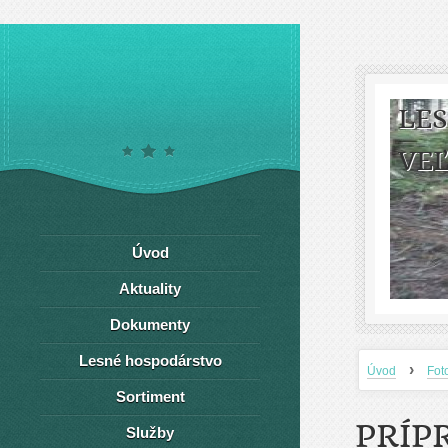
LE
VEĽ
Úvod
Aktuality
Dokumenty
Lesné hospodárstvo
›
Úvod
Fot
Sortiment
PRÍP
Služby