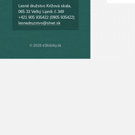
Lesné družstvo Križová skala,
065 33 Veľký Lipník č.349
+421 905 935422 (0905 935422)
lesnedruzstvo@slnet.sk
© 2026 eStránky.sk