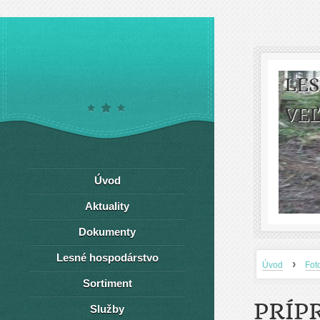
LE
VEĽ
Úvod
Aktuality
Dokumenty
Lesné hospodárstvo
›
Úvod
Fot
Sortiment
PRÍP
Služby