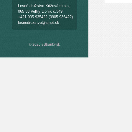
Lesné družstvo Križová skala,
065 33 Veľký Lipník č.349
+421 905 935422 (0905 935422)
lesnedruzstvo@slnet.sk
© 2026 eStránky.sk