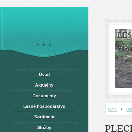
LE
VEĽ
Úvod
Aktuality
Dokumenty
Lesné hospodárstvo
›
Úvod
Fot
Sortiment
PLEC
Služby