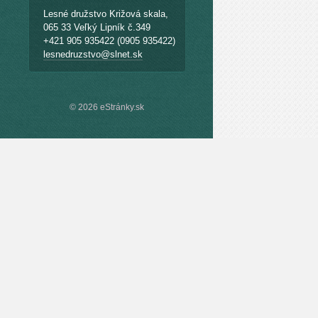
Lesné družstvo Križová skala,
065 33 Veľký Lipník č.349
+421 905 935422 (0905 935422)
lesnedruzstvo@slnet.sk
© 2026 eStránky.sk