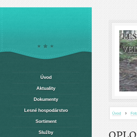
LE
VEĽ
Úvod
Aktuality
Dokumenty
Lesné hospodárstvo
›
Úvod
Fot
Sortiment
OPLO
Služby